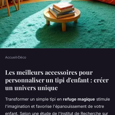
Accueil
›
Déco
DÉCO
Les meilleurs accessoires pour
Les essentiels pour
personnaliser un tipi d'enfant : créer
personnaliser votre tipi
un univers unique
d'enfant
Transformer un simple tipi en
refuge magique
stimule
Baptiste
•
2 janvier 2026
•
8 min de lecture
l'imagination et favorise l'épanouissement de votre
enfant. Selon une étude de l'Institut de Recherche sur