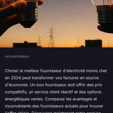
Accueil
›
Maison
MAISON
Choisir le meilleur fournisseur
Choisir le meilleur fournisseur d'électricité moins cher
en 2024 peut transformer vos factures en source
d'électricité moins cher en
d'économie. Un bon fournisseur doit offrir des prix
2024
compétitifs, un service client réactif et des options
énergétiques vertes. Comparez les avantages et
Baptiste
•
19 juillet 2024
•
3 min de lecture
inconvénients des fournisseurs actuels pour trouver