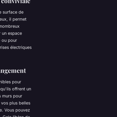
 conviviale
ne surface de
eux, il permet
de nombreux
r un espace
e ou pour
rises électriques
rangement
nibles pour
u'ils offrent un
es murs pour
 vos plus belles
ine. Vous pouvez