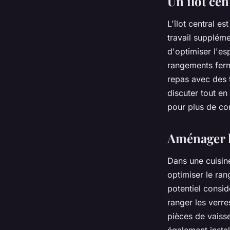
Un îlot cen
L'
îlot central
est
travail suppléme
d'optimiser l'es
rangements ferm
repas avec des t
discuter tout en
pour plus de c
Aménager l
Dans une cuisine
optimiser le ran
potentiel consid
ranger les verre
pièces de vaisse