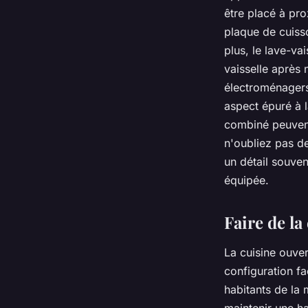
être placé à pro
plaque de cuisso
plus, le lave-va
vaisselle après 
électroménagers 
aspect épuré à 
combiné peuvent
n'oubliez pas de
un détail souve
équipée
.
Faire de la
La
cuisine ouver
configuration fac
habitants de la 