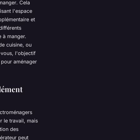
 manger
. Cela
isant l'espace
upplémentaire et
différents
e à manger.
e cuisine, ou
vous, l'objectif
r pour
aménager
élément
lectroménagers
r le travail, mais
ation des
érateur peut