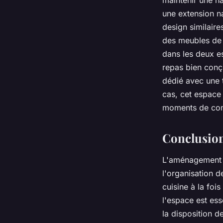
maintenir une ha
une extension na
design similaire
des
meubles de 
dans les deux es
repas
bien conçu 
dédié avec une t
cas, cet espace 
moments de conv
Conclusio
L'aménagement d
l'organisation d
cuisine à la foi
l'espace est ess
la disposition d