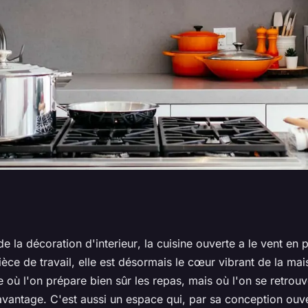
une cuisine
e la décoration d'
interieur
, la
cuisine ouverte
a le vent en 
ièce
de travail, elle est désormais le cœur vibrant de la
mai
misant l'espace de
re où l'on prépare bien sûr les repas, mais où l'on se retrou
avantage. C'est aussi un espace qui, par sa conception ouve