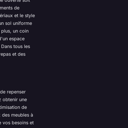
ne ouverte
soit
léments de
riaux et le style
un sol uniforme
e plus, un
coin
r d'un espace
 Dans tous les
 repas et des
 de repenser
z obtenir une
timisation de
x des meubles à
e vos besoins et