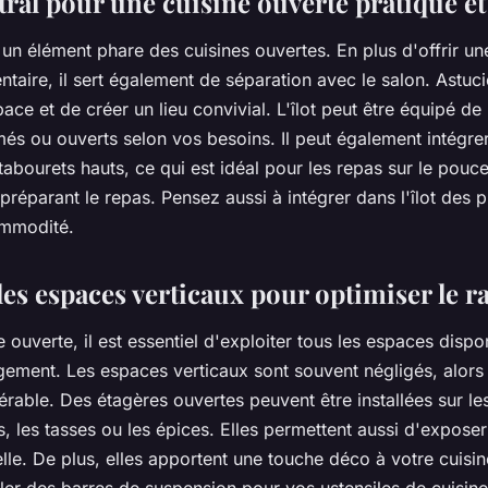
tral pour une cuisine ouverte pratique et
 un élément phare des
cuisines ouvertes
. En plus d'offrir u
ntaire, il sert également de séparation avec le
salon
. Astuci
pace et de créer un lieu convivial. L'îlot peut être équipé 
és ou ouverts selon vos besoins. Il peut également intégre
abourets hauts, ce qui est idéal pour les repas sur le pouc
 préparant le repas. Pensez aussi à intégrer dans l'îlot des p
ommodité.
es espaces verticaux pour optimiser le 
 ouverte, il est essentiel d'exploiter tous les espaces dispo
gement. Les espaces verticaux sont souvent négligés, alors q
érable. Des étagères ouvertes peuvent être installées sur l
s, les tasses ou les épices. Elles permettent aussi d'exposer
lle. De plus, elles apportent une touche déco à votre cuis