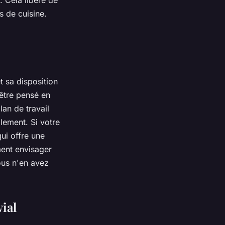
. Cela libère de
s de cuisine.
t sa disposition
 être pensé en
lan de travail
lement. Si votre
qui offre une
ment envisager
ous n'en avez
ial