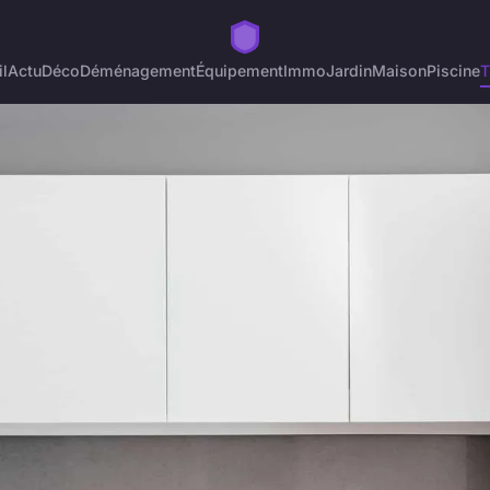
l
Actu
Déco
Déménagement
Équipement
Immo
Jardin
Maison
Piscine
T