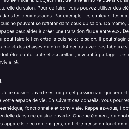
rmonie visuelle. L'objectif est de faire en sorte que la
cuisi
turelle du salon. Pour ce faire, vous pouvez utiliser des é
s dans les deux espaces. Par exemple, les couleurs, les maté
cuisine
peuvent se refléter dans ceux du salon. De même, 
paces peut aider à créer une transition fluide entre eux. D
peut faire le lien entre la cuisine et le salon. Il peut s'agi
able et des chaises ou d'un îlot central avec des tabourets.
doit être confortable et accueillant, invitant à partager des
ivialité.
n
'une cuisine ouverte est un projet passionnant qui permet
e votre
espace de vie
. En suivant ces conseils, vous pourre
s esthétique, fonctionnelle et conviviale. Rappelez-vous, l'op
entielle dans une
cuisine ouverte
. Chaque élément, du choi
es appareils électroménagers, doit être pensé en fonction d