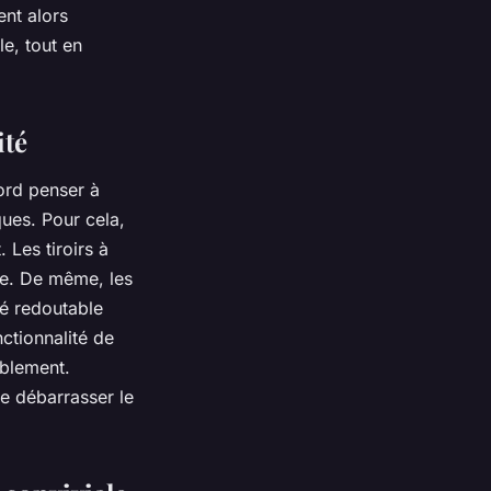
nt alors
le, tout en
ité
bord penser à
ques. Pour cela,
t
. Les tiroirs à
ace. De même, les
té redoutable
ctionnalité de
ablement.
e débarrasser le