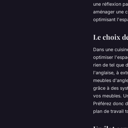
rangement?
une réflexion pa
aménager
une cu
optimisant
l'
esp
Baptiste
•
22 mai 2024
•
6 min de lecture
Le choix d
Dans une cuisin
optimiser l'espa
rien de tel que
l'anglaise, à ex
meubles d'angle
grâce à des sys
vos meubles. Un
Préférez donc d
plan de travail 