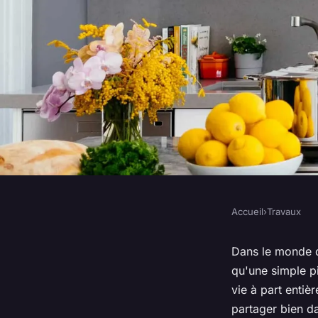
Accueil
›
Travaux
TRAVAUX
Comment aménager 
Dans le monde d
qu'une simple
p
ouverte tout en opti
vie à part entiè
partager bien d