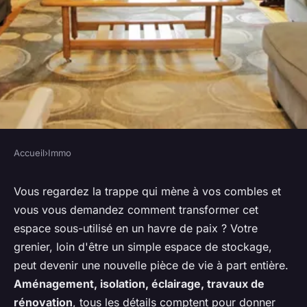
Accueil
›
Immo
IMMO
Quelles solutions pour
Vous regardez la trappe qui mène à vos combles et
vous vous demandez comment transformer cet
revaloriser un grenier inutilisé
espace sous-utilisé en un havre de paix ? Votre
en espace de vie fonctionnel ?
grenier, loin d'être un simple espace de stockage,
peut devenir une nouvelle pièce de vie à part entière.
Baptiste
•
22 mai 2024
•
6 min de lecture
Aménagement, isolation, éclairage, travaux de
rénovation
, tous les détails comptent pour donner