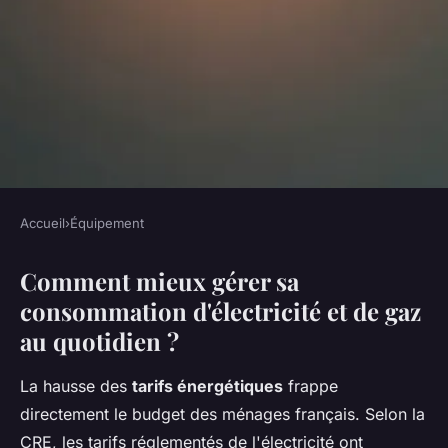
Accueil
›
Équipement
ÉQUIPEMENT
Comment mieux gérer sa
Réduisez vos factures : 5
consommation d'électricité et de gaz
astuces pour mieux gérer
au quotidien ?
l'énergie
La hausse des
tarifs énergétiques
frappe
Baptiste
•
25 décembre 2025
•
7 min de lecture
directement le budget des ménages français. Selon la
CRE, les tarifs réglementés de l'électricité ont