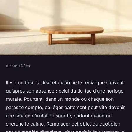
Accueil
›
Déco
DÉCO
Top horloges murales
Il y a un bruit si discret qu’on ne le remarque souvent
qu’après son absence : celui du tic-tac d’une horloge
silencieuses pour un intérieur
murale. Pourtant, dans un monde où chaque son
apaisant
parasite compte, ce léger battement peut vite devenir
une source d’irritation sourde, surtout quand on
Camil
•
04/06/2026 13:51
•
8 min de lecture
cherche le calme. Remplacer cet objet du quotidien