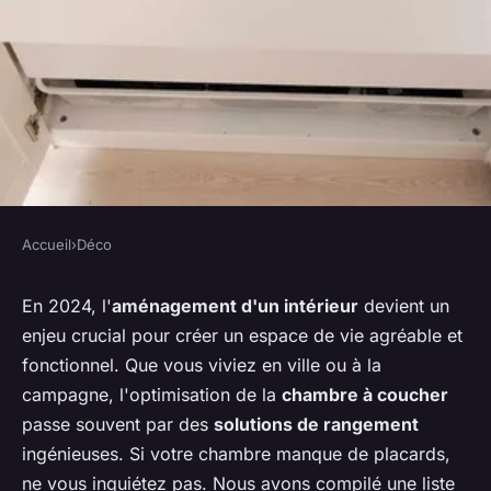
Accueil
›
Déco
DÉCO
Quelles sont les meilleures
En 2024, l'
aménagement d'un intérieur
devient un
enjeu crucial pour créer un espace de vie agréable et
solutions de rangement pour
fonctionnel. Que vous viviez en ville ou à la
une chambre avec peu de
campagne, l'optimisation de la
chambre à coucher
placards ?
passe souvent par des
solutions de rangement
ingénieuses. Si votre chambre manque de placards,
Baptiste
•
22 mai 2024
•
7 min de lecture
ne vous inquiétez pas. Nous avons compilé une liste