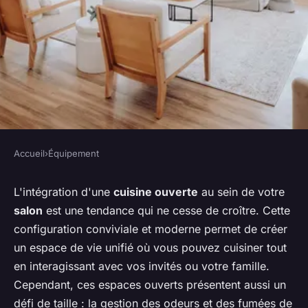
Accueil
›
Équipement
ÉQUIPEMENT
Comment sélectionner une
L'intégration d'une
cuisine ouverte
au sein de votre
salon
est une tendance qui ne cesse de croître. Cette
hotte aspirante efficace pour
configuration conviviale et moderne permet de créer
une cuisine ouverte sur le
un espace de vie unifié où vous pouvez cuisiner tout
salon ?
en interagissant avec vos invités ou votre famille.
Cependant, ces espaces ouverts présentent aussi un
Baptiste
•
22 mai 2024
•
6 min de lecture
défi de taille : la gestion des odeurs et des fumées de