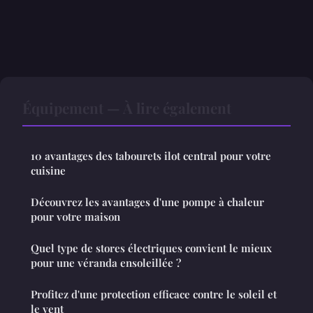
Équipement — À lire également
10 avantages des tabourets ilot central pour votre
cuisine
Découvrez les avantages d'une pompe à chaleur
pour votre maison
Quel type de stores électriques convient le mieux
pour une véranda ensoleillée ?
Profitez d'une protection efficace contre le soleil et
le vent