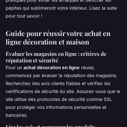
pratiques pour éviter les arnaques et dénicher les
pépites qui sublimeront votre intérieur. Lisez la suite
pour tout savoir !
Guide pour réussir votre achat en
ligne décoration et maison
Évaluer les magasins en ligne : critères de
réputation et sécurité
Pour un
achat décoration en ligne
réussi,
commencez par évaluer la réputation des magasins.
Recherchez des avis clients fiables et vérifiez les
certifications de sécurité du site. Assurez-vous que le
site utilise des protocoles de sécurité comme SSL
pour protéger vos informations personnelles et
bancaires.
Lire les avis et comparer les produits