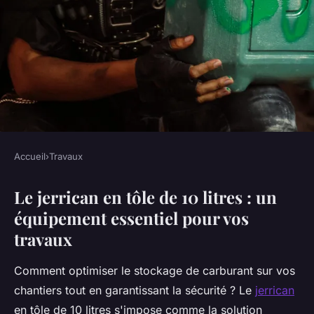
Accueil
›
Travaux
TRAVAUX
Le jerrican en tôle de 10 litres : un
Découvrez le jerrican en tôle
équipement essentiel pour vos
de 10 litres parfait pour vous
travaux
Baptiste
•
16 décembre 2025
•
8 min de lecture
Comment optimiser le stockage de carburant sur vos
chantiers tout en garantissant la sécurité ? Le
jerrican
en tôle de 10 litres s'impose comme la solution