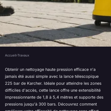
Accueil
›
Travaux
TRAVAUX
Lance télescopique 225 bar
Obtenir un nettoyage haute pression efficace n'a
jamais été aussi simple avec la lance télescopique
karcher : nettoyage haute
225 bar de Karcher. Idéale pour atteindre les zones
pression facile
difficiles d'accès, cette lance offre une extensibilité
impressionnante de 1,8 à 5,4 mètres et supporte des
Baptiste
•
29 juillet 2024
•
3 min de lecture
pressions jusqu'à 300 bars. Découvrez comment