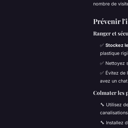
nombre de visit
Prévenir l'
Ranger et sécu
✅
Stockez l
plastique rig
✅ Nettoyez s
✅ Évitez de l
avez un chat
Colmater les p
🔧 Utilisez d
canalisations
🔧 Installez 