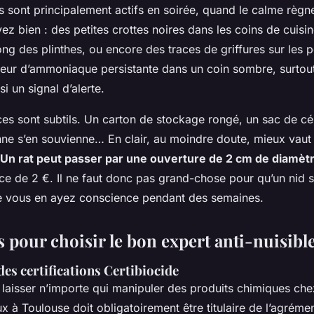
is sont principalement actifs en soirée, quand le calme règne
ez bien : des petites crottes noires dans les coins de cuisin
ong des plinthes, ou encore des traces de griffures sur les 
eur d’ammoniaque persistante dans un coin sombre, surtou
i un signal d’alerte.
ices sont subtils. Un carton de stockage rongé, un sac de c
ne s’en souvienne… En clair, au moindre doute, mieux vaut 
Un rat peut passer par une ouverture de 2 cm de diamèt
èce de 2 €. Il ne faut donc pas grand-chose pour qu’un nid 
e vous en ayez conscience pendant des semaines.
s pour choisir le bon expert anti-nuisibl
es certifications Certibiocide
 laisser n’importe qui manipuler des produits chimiques ch
ux à Toulouse doit obligatoirement être titulaire de l’agréme