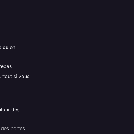
e ou en
 repas
urtout si vous
utour des
 des portes