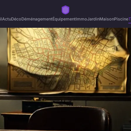
l
Actu
Déco
Déménagement
Équipement
Immo
Jardin
Maison
Piscine
T