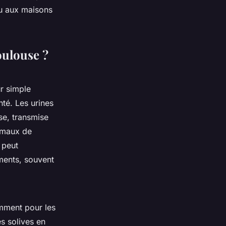
ou aux maisons
oulouse ?
r simple
té. Les urines
se, transmise
imaux de
 peut
iments, souvent
amment pour les
es solives en