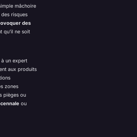
 simple mâchoire
 des risques
provoquer des
 qu’il ne soit
 à un expert
ent aux produits
tions
es zones
es pièges ou
écennale
ou