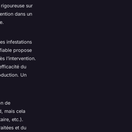
n rigoureuse sur
vention dans un
e.
es infestations
fiable propose
s l’intervention.
efficacité du
oduction. Un
on de
, mais cela
ire, etc.).
aitées et du