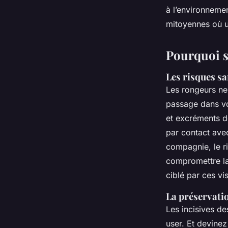
à l’environneme
Auberte
•
12/03/2026 17:53
•
8 min de lecture
mitoyennes où un
Pourquoi s
Les risques s
Les rongeurs ne
passage dans vo
et excréments d
par contact ave
compagnie, le ri
compromettre la 
ciblé par ces vis
La préservatio
Les incisives d
user. Et devinez