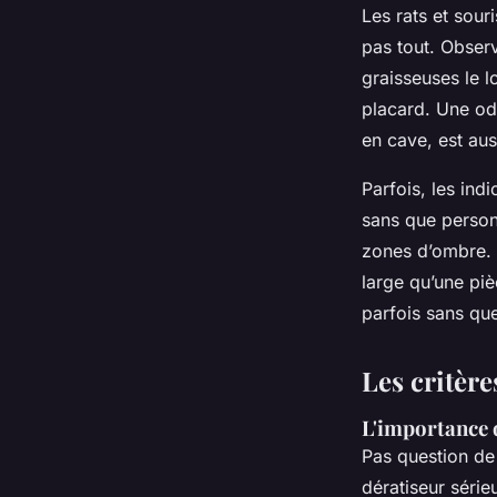
Les rats et sour
pas tout. Observ
graisseuses le l
placard. Une od
en cave, est auss
Parfois, les ind
sans que person
zones d’ombre.
large qu’une pi
parfois sans qu
Les critère
L'importance d
Pas question de
dératiseur série