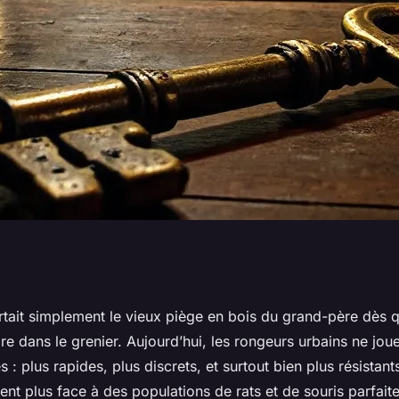
 contacter pour
ortait simplement le vieux piège en bois du grand-père dès 
dre dans le grenier. Aujourd’hui, les rongeurs urbains ne jou
ouse
 : plus rapides, plus discrets, et surtout bien plus résistan
sent plus face à des populations de rats et de souris parfai