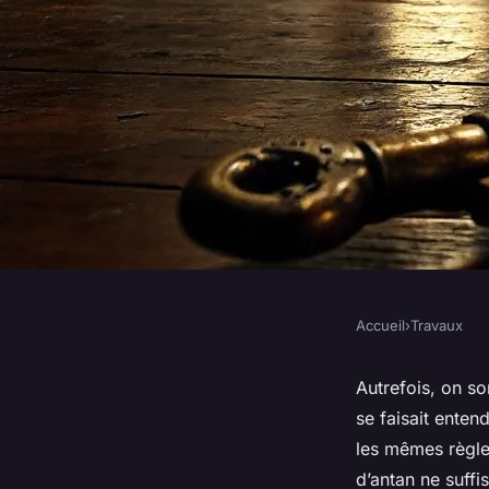
Accueil
›
Travaux
TRAVAUX
Top des personnes à
Autrefois, on s
se faisait enten
dératisation à Toul
les mêmes règles
d’antan ne suffi