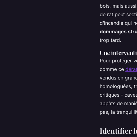
bois, mais auss
de rat peut sect
d’incendie qui n
dommages stru
trop tard.
Une interventio
Pour protéger vo
comme ce
dérat
vendus en grand
homologuées, tra
critiques - cave
appâts de maniè
pas, la tranquilli
Identifier 