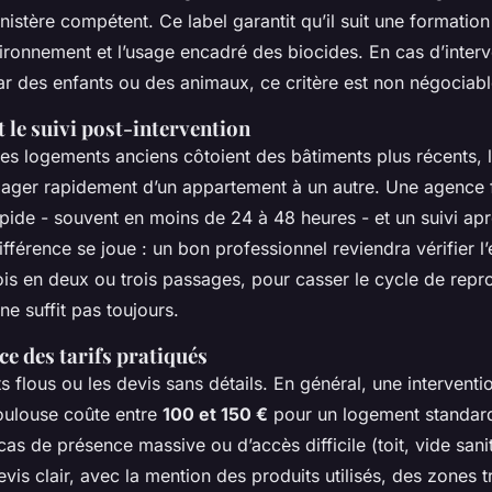
inistère compétent. Ce label garantit qu’il suit une formatio
nvironnement et l’usage encadré des biocides. En cas d’inter
ar des enfants ou des animaux, ce critère est non négociabl
et le suivi post-intervention
es logements anciens côtoient des bâtiments plus récents, l
ager rapidement d’un appartement à un autre. Une agence 
pide - souvent en moins de 24 à 48 heures - et un suivi aprè
ifférence se joue : un bon professionnel reviendra vérifier l’
ois en deux ou trois passages, pour casser le cycle de repr
e suffit pas toujours.
e des tarifs pratiqués
its flous ou les devis sans détails. En général, une interventi
Toulouse coûte entre
100 et 150 €
pour un logement standard
as de présence massive ou d’accès difficile (toit, vide sanita
s clair, avec la mention des produits utilisés, des zones tr