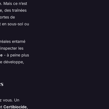
. Mais ce n’est
e, des traînées
portes de
t en sous-sol ou
éréales entamé
inspecter les
re
- à peine plus
se développe,
es
ez vous. Un
nt
Certibiocide
,