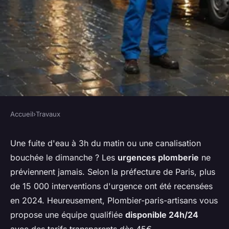
Accueil
›
Travaux
TRAVAUX
Plombier paris urgence :
Une fuite d'eau à 3h du matin ou une canalisation
bouchée le dimanche ? Les
urgences plomberie
ne
intervention rapide et efficace
préviennent jamais. Selon la préfecture de Paris, plus
24/7
de 15 000 interventions d'urgence ont été recensées
en 2024. Heureusement, Plombier-paris-artisans vous
Baptiste
•
30 décembre 2025
•
7 min de lecture
propose une équipe qualifiée
disponible 24h/24